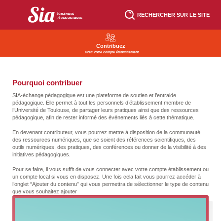
Aller
au
RECHERCHER SUR LE SITE
contenu
principal
Contribuez
avec votre compte établissement
Pourquoi contribuer
SIA-échange pédagogique est une plateforme de soutien et l’entraide
pédagogique. Elle permet à tout les personnels d’établissement membre de
l’Université de Toulouse, de partager leurs pratiques ainsi que des ressources
pédagogique, afin de rester informé des événements liés à cette thématique.
En devenant contributeur, vous pourrez mettre à disposition de la communauté
des ressources numériques, que se soient des références scientifiques, des
outils numériques, des pratiques, des conférences ou donner de la visibilité à des
initiatives pédagogiques.
Pour se faire, il vous suffit de vous connecter avec votre compte établissement ou
un compte local si vous en disposez. Une fois cela fait vous pourrez accéder à
l’onglet “Ajouter du contenu” qui vous permettra de sélectionner le type de contenu
que vous souhaitez ajouter