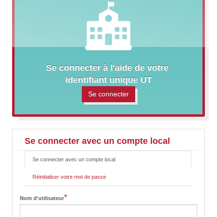
Se connecter à l'aide de votre 
identifiant unique UT
Se connecter
Se connecter avec un compte local
Se connecter avec un compte local
(onglet
P
actif)
r
Réinitialiser votre mot de passe
i
m
a
*
Nom d'utilisateur
r
y