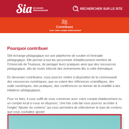
Aller
au
RECHERCHER SUR LE SITE
contenu
principal
Contribuez
avec votre compte établissement
Pourquoi contribuer
SIA-échange pédagogique est une plateforme de soutien et l’entraide
pédagogique. Elle permet à tout les personnels d’établissement membre de
l’Université de Toulouse, de partager leurs pratiques ainsi que des ressources
pédagogique, afin de rester informé des événements liés à cette thématique.
En devenant contributeur, vous pourrez mettre à disposition de la communauté
des ressources numériques, que se soient des références scientifiques, des
outils numériques, des pratiques, des conférences ou donner de la visibilité à des
initiatives pédagogiques.
Pour se faire, il vous suffit de vous connecter avec votre compte établissement ou
un compte local si vous en disposez. Une fois cela fait vous pourrez accéder à
l’onglet “Ajouter du contenu” qui vous permettra de sélectionner le type de contenu
que vous souhaitez ajouter