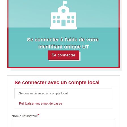
Se connecter à l'aide de votre 
identifiant unique UT
Se connecter
Se connecter avec un compte local
Se connecter avec un compte local
(onglet
P
actif)
r
Réinitialiser votre mot de passe
i
m
a
*
Nom d'utilisateur
r
y