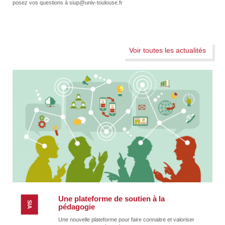
posez vos questions à siup@univ-toulouse.fr
que les enseignant·es et ingénieur·es pédagogiques puissent tester les
différentes méthodologies pour une éventuelle réutilisation pédagogique auprès de
leurs étudiant·es ou pour penser les futurs besoins en compétences dans leurs
disciplines pour…
Voir toutes les actualités
Mise
en
page
Une plateforme de soutien à la
SIA
pédagogie
Une nouvelle plateforme pour faire connaitre et valoriser