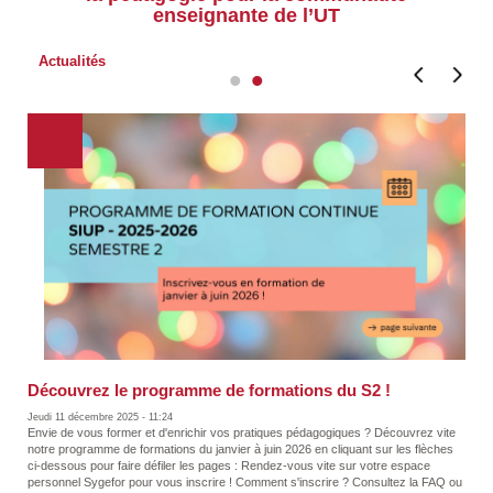
enseignante de l’UT
Actualités
Nouvel atelier du futur pour tester un dispositif de
Découvrez le programme de formations du S2 !
prospective développé par l'UNESCO
Jeudi 11 décembre 2025 - 11:24
Envie de vous former et d'enrichir vos pratiques pédagogiques ? Découvrez vite
Mercredi 1 juillet 2026 - 09:47
notre programme de formations du janvier à juin 2026 en cliquant sur les flèches
Cet atelier fait suite à la journée de rencontre prospective et pédagogie, organisée
ci-dessous pour faire défiler les pages : Rendez-vous vite sur votre espace
en partenariat avec le Laboratoire à Idées de Tiris, le 25 mars dernier. Suite à
personnel Sygefor pour vous inscrire ! Comment s'inscrire ? Consultez la FAQ ou
cette rencontre, nous proposons différents types d'ateliers de prospective afin