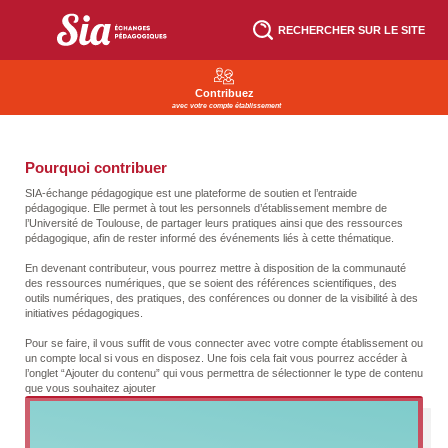
Aller
au
RECHERCHER SUR LE SITE
contenu
principal
Contribuez
avec votre compte établissement
Pourquoi contribuer
SIA-échange pédagogique est une plateforme de soutien et l’entraide
pédagogique. Elle permet à tout les personnels d’établissement membre de
l’Université de Toulouse, de partager leurs pratiques ainsi que des ressources
pédagogique, afin de rester informé des événements liés à cette thématique.
En devenant contributeur, vous pourrez mettre à disposition de la communauté
des ressources numériques, que se soient des références scientifiques, des
outils numériques, des pratiques, des conférences ou donner de la visibilité à des
initiatives pédagogiques.
Pour se faire, il vous suffit de vous connecter avec votre compte établissement ou
un compte local si vous en disposez. Une fois cela fait vous pourrez accéder à
l’onglet “Ajouter du contenu” qui vous permettra de sélectionner le type de contenu
que vous souhaitez ajouter