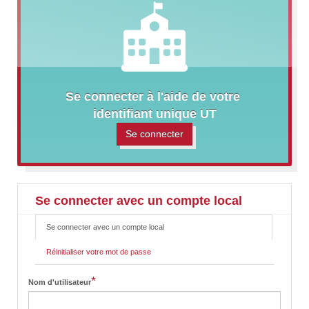
Se connecter à l'aide de votre 
identifiant unique UT
Se connecter
Se connecter avec un compte local
Se connecter avec un compte local
(onglet
P
actif)
r
Réinitialiser votre mot de passe
i
m
a
*
Nom d'utilisateur
r
y