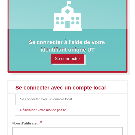
Se connecter à l'aide de votre 
identifiant unique UT
Se connecter
Se connecter avec un compte local
Se connecter avec un compte local
(onglet
P
actif)
r
Réinitialiser votre mot de passe
i
m
a
*
Nom d'utilisateur
r
y