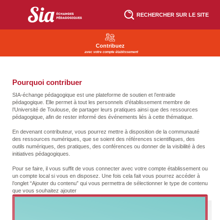
Aller
au
RECHERCHER SUR LE SITE
contenu
principal
Contribuez
avec votre compte établissement
Pourquoi contribuer
SIA-échange pédagogique est une plateforme de soutien et l’entraide
pédagogique. Elle permet à tout les personnels d’établissement membre de
l’Université de Toulouse, de partager leurs pratiques ainsi que des ressources
pédagogique, afin de rester informé des événements liés à cette thématique.
En devenant contributeur, vous pourrez mettre à disposition de la communauté
des ressources numériques, que se soient des références scientifiques, des
outils numériques, des pratiques, des conférences ou donner de la visibilité à des
initiatives pédagogiques.
Pour se faire, il vous suffit de vous connecter avec votre compte établissement ou
un compte local si vous en disposez. Une fois cela fait vous pourrez accéder à
l’onglet “Ajouter du contenu” qui vous permettra de sélectionner le type de contenu
que vous souhaitez ajouter