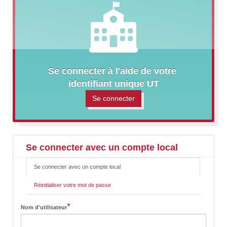
Se connecter à l'aide de votre 
identifiant unique UT
Se connecter
Se connecter avec un compte local
Se connecter avec un compte local
(onglet
P
actif)
r
Réinitialiser votre mot de passe
i
m
a
*
Nom d'utilisateur
r
y