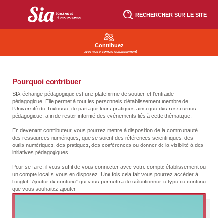
Aller
au
RECHERCHER SUR LE SITE
contenu
principal
Contribuez
avec votre compte établissement
Pourquoi contribuer
SIA-échange pédagogique est une plateforme de soutien et l’entraide
pédagogique. Elle permet à tout les personnels d’établissement membre de
l’Université de Toulouse, de partager leurs pratiques ainsi que des ressources
pédagogique, afin de rester informé des événements liés à cette thématique.
En devenant contributeur, vous pourrez mettre à disposition de la communauté
des ressources numériques, que se soient des références scientifiques, des
outils numériques, des pratiques, des conférences ou donner de la visibilité à des
initiatives pédagogiques.
Pour se faire, il vous suffit de vous connecter avec votre compte établissement ou
un compte local si vous en disposez. Une fois cela fait vous pourrez accéder à
l’onglet “Ajouter du contenu” qui vous permettra de sélectionner le type de contenu
que vous souhaitez ajouter