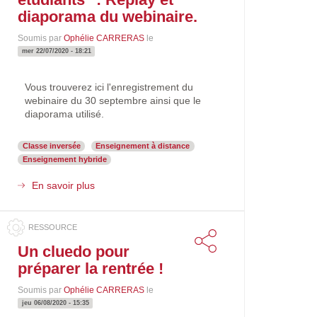
diaporama du webinaire.
Soumis par
Ophélie CARRERAS
le
mer 22/07/2020 - 18:21
Mots-
Vous trouverez ici l'enregistrement du
clés
webinaire du 30 septembre ainsi que le
diaporama utilisé.
Classe inversée
Enseignement à distance
Enseignement hybride
En savoir plus
sur
"De
l'enrichissement
du
présentiel
Un cluedo pour
à
préparer la rentrée !
la
formation
Soumis par
Ophélie CARRERAS
le
à
jeu 06/08/2020 - 15:35
distance