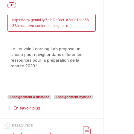
:
Etablissement
Lien
Mots-
UT
soutenir
clés
l'apprentissage
des
https://view.genial.ly/5efaf2e3a91a2e0d1ceb56
étudiants"
37/interactive-content-enseigner-e…
:
Replay
et
diaporama
Le Louvain Learning Lab propose un
du
cluedo pour naviguer dans différentes
webinaire.
ressources pour la préparation de la
rentrée 2020 !!
Enseignement à distance
Enseignement hybride
En savoir plus
sur
Un
cluedo
pour
préparer