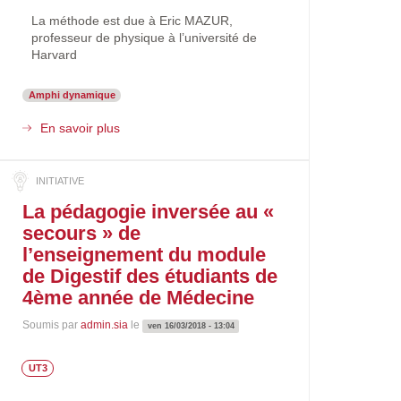
La méthode est due à Eric MAZUR,
professeur de physique à l’université de
Harvard
Amphi dynamique
En savoir plus
sur
ACTIFS
:
Action
pour
La pédagogie inversée au «
des
secours » de
Cours
Toulouse-
l’enseignement du module
ingénierie,
de Digestif des étudiants de
Interactifs,
4ème année de Médecine
Formatifs,
Solidaires
Soumis par
admin.sia
le
ven 16/03/2018 - 13:04
UT3