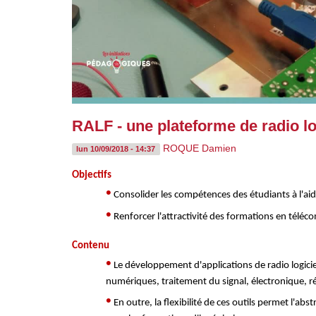
RALF - une plateforme de radio lo
ROQUE Damien
lun 10/09/2018 - 14:37
Objectifs
•
Consolider les compétences des étudiants à l'aide 
•
Renforcer l'attractivité des formations en télé
Contenu
•
Le développement d'applications de radio logici
numériques, traitement du signal, électronique, 
•
En outre, la flexibilité de ces outils permet l'a