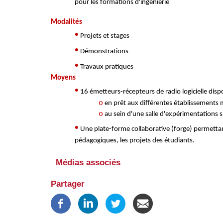
pour les formations d'ingénierie
Modalités
•
Projets et stages
•
Démonstrations
•
Travaux pratiques
Moyens
•
16 émetteurs-récepteurs de radio logicielle dis
o
en prêt aux différentes établissements
o
au sein d'une salle d'expérimentations su
•
Une plate-forme collaborative (forge) permettan
pédagogiques, les projets des étudiants.
Médias associés
Partager