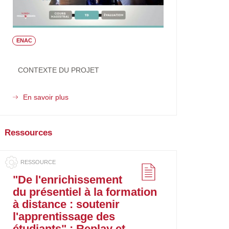
des
étudiants
de
4ème
ENAC
année
de
Médecine
CONTEXTE DU PROJET
En savoir plus
sur
Anti-
séches
Ressources
"De l'enrichissement
du présentiel à la formation
à distance : soutenir
l'apprentissage des
étudiants" : Replay et