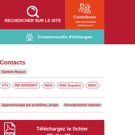
Contribuez
RECHERCHER SUR LE SITE
avec votre compte
établissement
Communautés d'échanges
Contacts
Damien Roque
UT3
INP-ENSEEIHT
INSA
ISAE-Supaéro
ENAC
Apprentissage par problème, projet
Enseignement hybride
Fiche
Fichier
Téléchargez le fichier