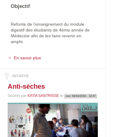
Objectif
Refonte de l’enseignement du module
digestif des étudiants de 4ème année de
Médecine afin de les faire revenir en
amphi.
En savoir plus
sur
La
pédagogie
inversée
au
Anti-séches
«
secours
Soumis par
KATIA SANTRISSE
le
mer 04/04/2018 - 12:07
»
de
l’enseignement
du
module
de
Digestif