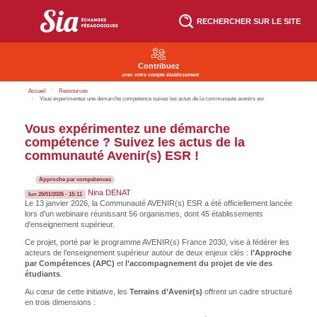
Aller
au
RECHERCHER SUR LE SITE
contenu
principal
Contribuez
avec votre compte établissement
Accueil
Ressources
F
Vous experimentez une demarche competence suivez les actus de la communaute avenirs esr
i
l
Vous expérimentez une démarche
d
Titre
compétence ? Suivez les actus de la
'
communauté Avenir(s) ESR !
A
r
i
Approche par compétences
a
Nina DENAT
lun 26/01/2026 - 15:11
n
Le 13 janvier 2026, la Communauté AVENIR(s) ESR a été officiellement lancée
e
lors d’un webinaire réunissant 56 organismes, dont 45 établissements
d'enseignement supérieur.
Ce projet, porté par le programme AVENIR(s) France 2030, vise à fédérer les
acteurs de l’enseignement supérieur autour de deux enjeux clés :
l’Approche
par Compétences (APC)
et
l’accompagnement du projet de vie des
étudiants
.
Au cœur de cette initiative, les
Terrains d’Avenir(s)
offrent un cadre structuré
en trois dimensions :