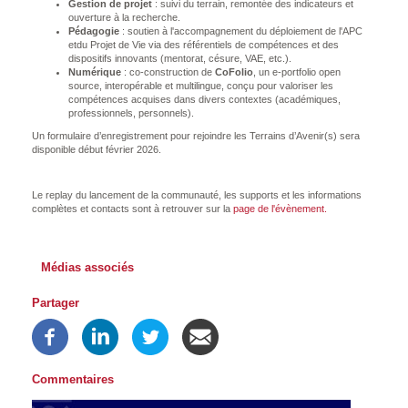
Gestion de projet
: suivi du terrain, remontée des indicateurs et
ouverture à la recherche.
Pédagogie
: soutien à l'accompagnement du déploiement de l'APC
etdu Projet de Vie via des référentiels de compétences et des
dispositifs innovants (mentorat, césure, VAE, etc.).
Numérique
: co-construction de
CoFolio
, un e-portfolio open
source, interopérable et multilingue, conçu pour valoriser les
compétences acquises dans divers contextes (académiques,
professionnels, personnels).
Un formulaire d’enregistrement pour rejoindre les Terrains d’Avenir(s) sera
disponible début février 2026.
Le replay du lancement de la communauté, les supports et les informations
complètes et contacts sont à retrouver sur la
page de l'évènement.
Médias associés
Partager
Commentaires