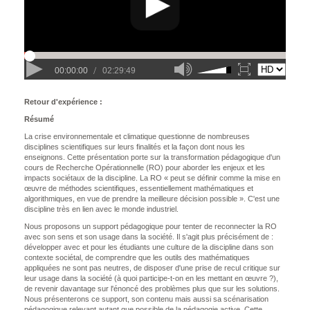
Retour d'expérience :
Résumé
La crise environnementale et climatique questionne de nombreuses
disciplines scientifiques sur leurs finalités et la façon dont nous les
enseignons. Cette présentation porte sur la transformation pédagogique d'un
cours de Recherche Opérationnelle (RO) pour aborder les enjeux et les
impacts sociétaux de la discipline. La RO « peut se définir comme la mise en
œuvre de méthodes scientifiques, essentiellement mathématiques et
algorithmiques, en vue de prendre la meilleure décision possible ». C'est une
discipline très en lien avec le monde industriel.
Nous proposons un support pédagogique pour tenter de reconnecter la RO
avec son sens et son usage dans la société. Il s'agit plus précisément de :
développer avec et pour les étudiants une culture de la discipline dans son
contexte sociétal, de comprendre que les outils des mathématiques
appliquées ne sont pas neutres, de disposer d'une prise de recul critique sur
leur usage dans la société (à quoi participe-t-on en les mettant en œuvre ?),
de revenir davantage sur l'énoncé des problèmes plus que sur les solutions.
Nous présenterons ce support, son contenu mais aussi sa scénarisation
pédagogique relevant autant que possible de la pédagogie active. Cette