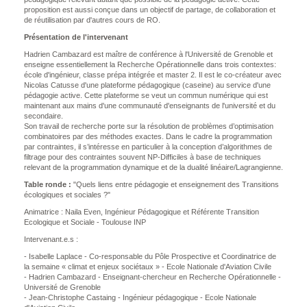
proposition est aussi conçue dans un objectif de partage, de collaboration et
de réutilisation par d'autres cours de RO.
Présentation de l'intervenant
Hadrien Cambazard est maître de conférence à l'Université de Grenoble et
enseigne essentiellement la Recherche Opérationnelle dans trois contextes:
école d'ingénieur, classe prépa intégrée et master 2. Il est le co-créateur avec
Nicolas Catusse d'une plateforme pédagogique (caseine) au service d'une
pédagogie active. Cette plateforme se veut un commun numérique qui est
maintenant aux mains d'une communauté d'enseignants de l'université et du
secondaire.
Son travail de recherche porte sur la résolution de problèmes d’optimisation
combinatoires par des méthodes exactes. Dans le cadre la programmation
par contraintes, il s’intéresse en particulier à la conception d’algorithmes de
filtrage pour des contraintes souvent NP-Difficiles à base de techniques
relevant de la programmation dynamique et de la dualité linéaire/Lagrangienne.
Table ronde :
"Quels liens entre pédagogie et enseignement des Transitions
écologiques et sociales ?"
Animatrice : Naila Even, Ingénieur Pédagogique et Référente Transition
Ecologique et Sociale - Toulouse INP
Intervenant.e.s :
- Isabelle Laplace -
Co-responsable du Pôle Prospective et
Coordinatrice de
la semaine « climat et enjeux sociétaux » - Ecole Nationale d'Aviation Civile
- Hadrien Cambazard - Enseignant-chercheur en Recherche Opérationnelle -
Université de Grenoble
- Jean-Christophe Castaing -
Ingénieur
pédagogique - Ecole Nationale