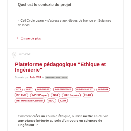
Quel est le contexte du projet
« Cell Cycle Learn » s’adresse aux élèves de licence en Sciences
de la vie.
En savoir plus
sur
Cell
Cycle
Learn,
un
jeu
Plateforme pédagogique "Ethique et
sérieux
Ingénierie"
sur
la
Soumis par
Jade WU
culture
le
lun 03/05/2021 - 07:56
cellulaire
UT3
INPT
INP-ENSAT
INP-ENSEEIHT
INP-ENSIACET
INP-ENIT
INP-ENM
INP-EI Purpan
INSA
ISAE-Supaéro
ENAC
IMT Mines Albi-Carmaux
INUC
ICAM
Comment
créer un cours d’éthique
, ou bien
mettre en œuvre
une séance intégrée au sein d’un cours en sciences de
l'ingénieur
?