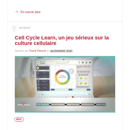
En savoir plus
sur
Approche
compétences
en
licence,
à
Cell Cycle Learn, un jeu sérieux sur la
l'INUC
culture cellulaire
Soumis par
David Panzoli
le
jeu 31/10/2019 - 15:25
INUC