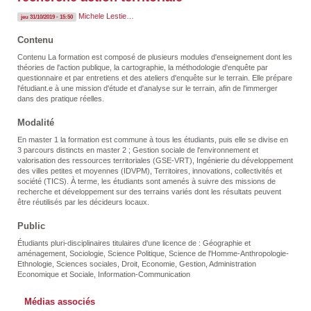
Michele Lestie…
jeu 31/10/2019 - 15:50
Contenu
Contenu La formation est composé de plusieurs modules d'enseignement dont les
théories de l'action publique, la cartographie, la méthodologie d'enquête par
questionnaire et par entretiens et des ateliers d'enquête sur le terrain. Elle prépare
l'étudiant.e à une mission d'étude et d'analyse sur le terrain, afin de l'immerger
dans des pratique réelles.
Modalité
En master 1 la formation est commune à tous les étudiants, puis elle se divise en
3 parcours distincts en master 2 ; Gestion sociale de l'environnement et
valorisation des ressources territoriales (GSE-VRT), Ingénierie du développement
des villes petites et moyennes (IDVPM), Territoires, innovations, collectivités et
société (TICS). À terme, les étudiants sont amenés à suivre des missions de
recherche et développement sur des terrains variés dont les résultats peuvent
être réutilisés par les décideurs locaux.
Public
Étudiants pluri-disciplinaires titulaires d'une licence de : Géographie et
aménagement, Sociologie, Science Politique, Science de l'Homme-Anthropologie-
Ethnologie, Sciences sociales, Droit, Economie, Gestion, Administration
Economique et Sociale, Information-Communication
Médias associés