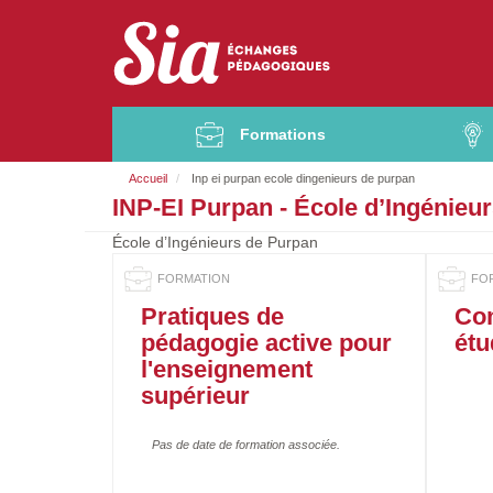
Aller
au
contenu
principal
Formations
Accueil
Inp ei purpan ecole dingenieurs de purpan
F
INP-EI Purpan - École d’Ingénieu
i
l
École d’Ingénieurs de Purpan
d
'
A
Pratiques de
Co
r
pédagogie active pour
étu
i
l'enseignement
a
supérieur
n
e
Pas de date de formation associée.