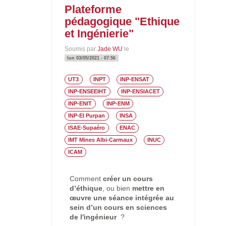
Plateforme
pédagogique "Ethique
et Ingénierie"
Soumis par
Jade WU
le
lun 03/05/2021 - 07:56
UT3
INPT
INP-ENSAT
INP-ENSEEIHT
INP-ENSIACET
INP-ENIT
INP-ENM
INP-EI Purpan
INSA
ISAE-Supaéro
ENAC
IMT Mines Albi-Carmaux
INUC
ICAM
Comment
créer un cours
d’éthique
, ou bien
mettre en
œuvre une séance intégrée au
sein d’un cours en sciences
de l'ingénieur
?