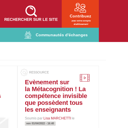
Contribuez
RECHERCHER SUR LE SITE
avec votre compte
établissement
Communautés d'échanges
Evènement sur
la Métacognition ! La
s
compétence invisible
que possèdent tous
les enseignants
Soumis par
Lisa MARCHETTI
le
ven 01/04/2022 - 16:40