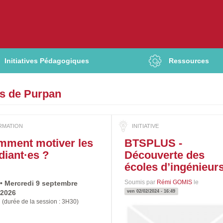
Initiatives Pédagogiques
Ressources
rs de Purpan
mment motiver les
BTSPLUS -
diant·es ?
Découverte des
écoles d’ingénieur
Prochaine
Duree
Soumis par
Rémi GOMIS
le
• Mercredi 9 septembre
date
2026
ven 02/02/2024 - 16:49
:
(durée de la session : 3H30)