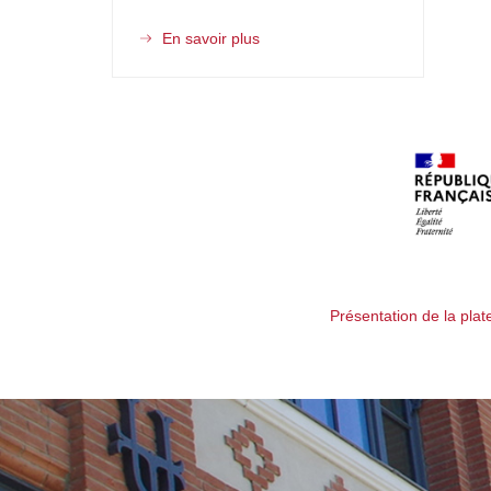
En savoir plus
sur
Plateforme
pédagogique
"Ethique
et
Ingénierie"
Présentation de la pla