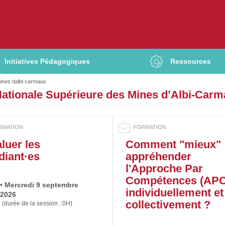
Initiatives Pédagogiques
Ressources
mines dalbi carmaux
Nationale Supérieure des Mines d’Albi-Car
luer les
Comment "mieux"
diant·es
appréhender
l'Approche Par
Compétences (APC
Prochaine
Duree
• Mercredi 9 septembre
individuellement et
date
2026
collectivement ?
:
(durée de la session : 0H)