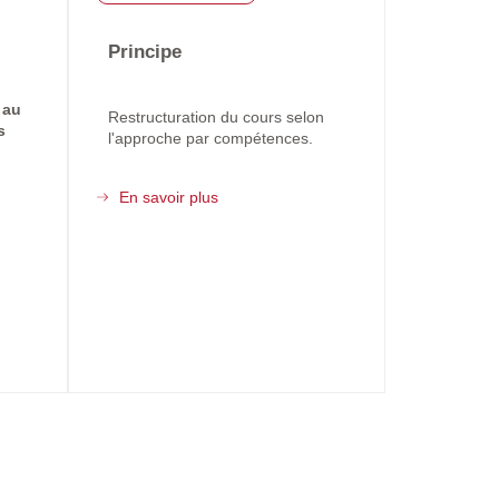
Principe
 au
Restructuration du cours selon
s
l'approche par compétences.
En savoir plus
sur
Une
approche
par
compétence
appliquée
à
un
enseignement