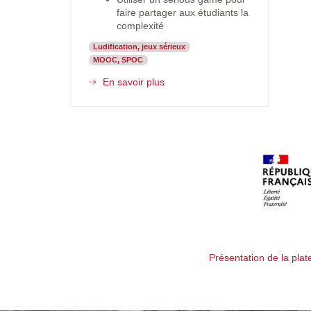
faire partager aux étudiants la
complexité
Ludification, jeux sérieux
MOOC, SPOC
En savoir plus
sur
Macronomics
-
Comment
enseigner
en
un
temps
restreint
à
un
public
tourné
vers
Présentation de la pla
les
jeux