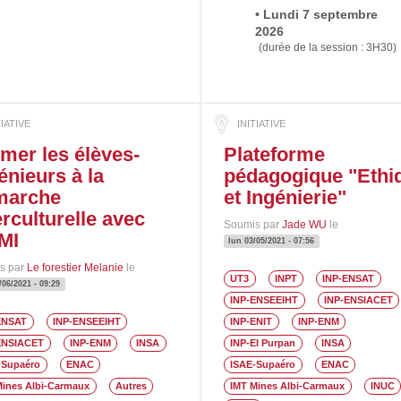
Prochaine
Duree
• Lundi 7 septembre
date
2026
:
(durée de la session : 3H30)
mer les élèves-
Plateforme
énieurs à la
pédagogique "Ethi
marche
et Ingénierie"
erculturelle avec
Soumis par
Jade WU
le
MI
lun 03/05/2021 - 07:56
s par
Le forestier Melanie
le
UT3
INPT
INP-ENSAT
/06/2021 - 09:29
INP-ENSEEIHT
INP-ENSIACET
ENSAT
INP-ENSEEIHT
INP-ENIT
INP-ENM
ENSIACET
INP-ENM
INSA
INP-EI Purpan
INSA
-Supaéro
ENAC
ISAE-Supaéro
ENAC
Mines Albi-Carmaux
Autres
IMT Mines Albi-Carmaux
INUC