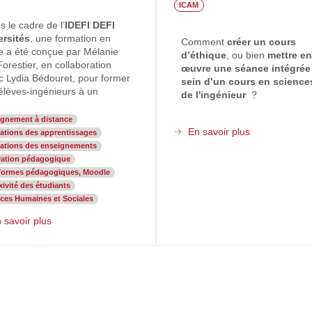
ICAM
 le cadre de l’
IDEFI DEFI
ersités
, une formation en
Comment
créer un cours
ne a été conçue par Mélanie
d’éthique
, ou bien
mettre en
orestier, en collaboration
œuvre une séance intégrée
c Lydia Bédouret, pour former
sein d’un cours en science
 élèves-ingénieurs à un
de l'ingénieur
?
ignement à distance
En savoir plus
sur
ations des apprentissages
Plateforme
uations des enseignements
pédagogique
vation pédagogique
"Ethique
eformes pédagogiques, Moodle
et
xivité des étudiants
Ingénierie"
ces Humaines et Sociales
 savoir plus
sur
Former
les
élèves-
ingénieurs
à
la