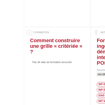
Comment construire
For
une grille « critériée »
ing
?
dé
int
PO
Pas de date de formation associée.
Soumi
ven 18
INP-
INP-
ISAE
IMT 