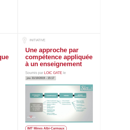
Une approche par
que
compétence appliquée
à un enseignement
Soumis par
LOIC GATE
le
jeu 31/10/2019 - 15:17
IMT Mines Albi-Carmaux