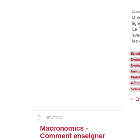
Dans
Div
lig
Le F
ave
les
Ense
Evalu
Eval
Inno
Plat
Réfle
Scien
En
Macronomics -
Comment enseigner