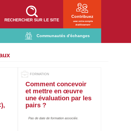
Contribuez
RECHERCHER SUR LE SITE
avec votre compte
établissement
Communautés d'échanges
maux
Comment concevoir
et mettre en œuvre
une évaluation par les
),
pairs ?
Pas de date de formation associée.