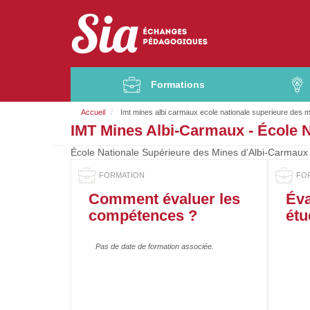
Aller
au
contenu
principal
Formations
Accueil
Imt mines albi carmaux ecole nationale superieure des 
F
IMT Mines Albi-Carmaux - École 
i
l
École Nationale Supérieure des Mines d’Albi-Carmaux
d
'
A
Comment évaluer les
Éva
r
compétences ?
étu
i
a
Pas de date de formation associée.
n
e